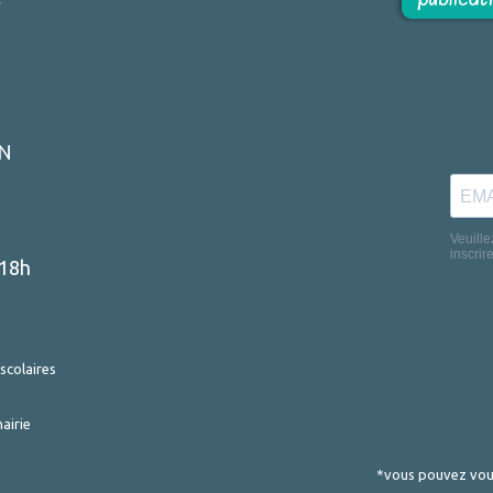
r
ON
-18h
scolaires
airie
*vous pouvez vous