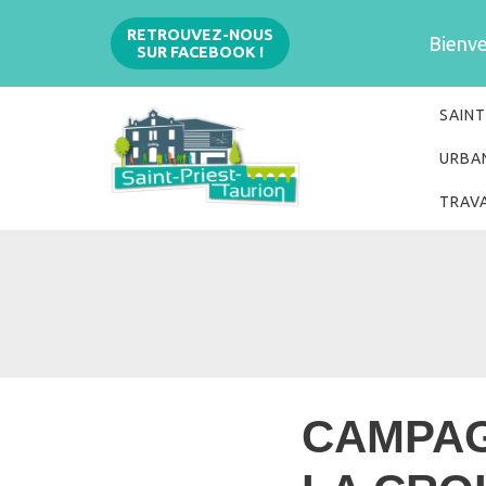
Aller
RETROUVEZ-NOUS
Bienven
SUR FACEBOOK !
au
contenu
SAINT
URBA
TRAV
CAMPAG