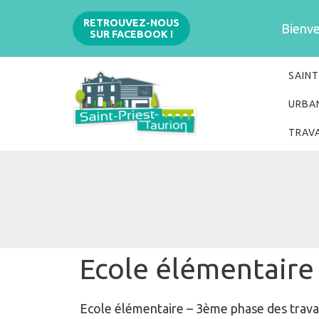
Aller
RETROUVEZ-NOUS
Bienven
SUR FACEBOOK !
au
contenu
SAINT
URBA
TRAV
Ecole élémentaire
Ecole élémentaire – 3ème phase des travau