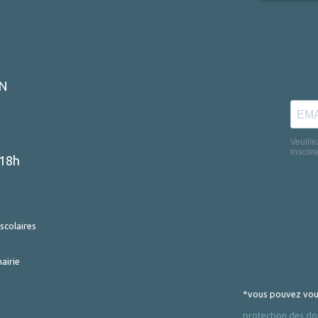
ON
-18h
scolaires
airie
*vous pouvez vous
protection des do