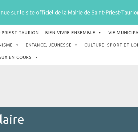
ue sur le site officiel de la Mairie de Saint-Priest-Taurion
-PRIEST-TAURION
BIEN VIVRE ENSEMBLE
VIE MUNICIP
NISME
ENFANCE, JEUNESSE
CULTURE, SPORT ET LO
AUX EN COURS
laire