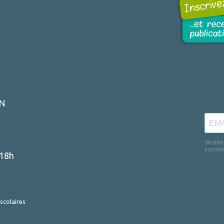
r
ON
-18h
scolaires