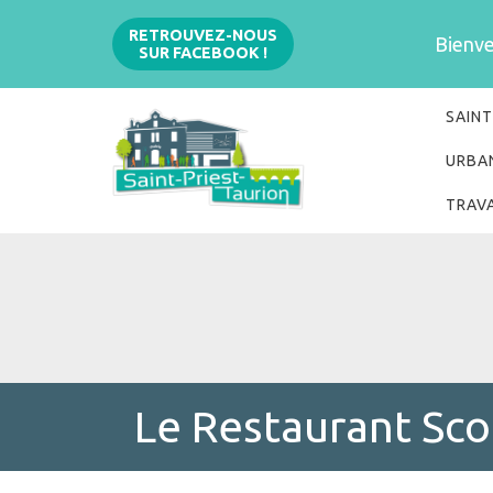
Aller
RETROUVEZ-NOUS
Bienven
SUR FACEBOOK !
au
contenu
SAINT
URBA
TRAV
Le Restaurant Sco