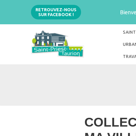
Aller
RETROUVEZ-NOUS
Bienven
SUR FACEBOOK !
au
contenu
SAINT
URBA
TRAV
COLLEC