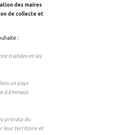
iation des maires
on de collecte et
uhaite :
nt traitées et les
dans un pays
sée à Emmaüs
au prorata du
leur territoire et