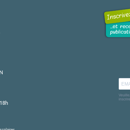
r
ON
-18h
scolaires