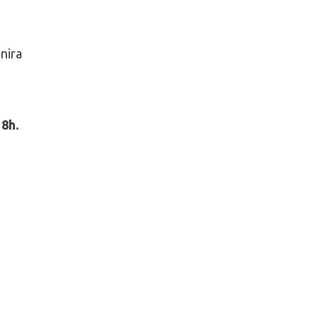
nira
18h.