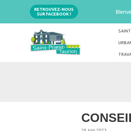
Aller
RETROUVEZ-NOUS
Bienven
SUR FACEBOOK !
au
contenu
SAINT
URBA
TRAV
CONSEIL
26 juin 2023