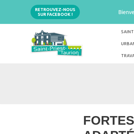
Aller
RETROUVEZ-NOUS
Bienven
SUR FACEBOOK !
au
contenu
SAINT
URBA
TRAV
FORTES