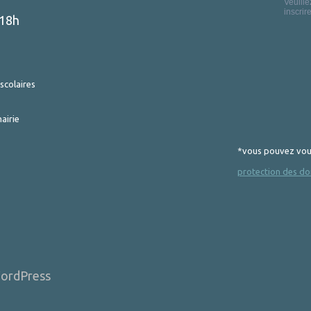
-18h
scolaires
airie
*vous pouvez vous
protection des do
ordPress