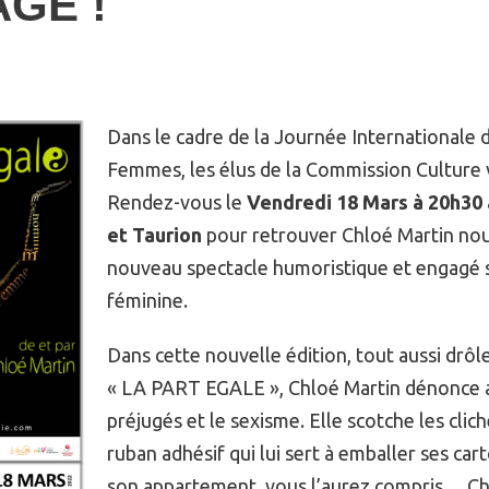
GE !
Dans le cadre de la Journée Internationale 
Femmes, les élus de la Commission Culture
Rendez-vous le
Vendredi 18 Mars
à 20h30
et Taurion
pour retrouver Chloé Martin nou
nouveau spectacle humoristique et engagé s
féminine.
Dans cette nouvelle édition, tout aussi drô
« LA PART EGALE », Chloé Martin dénonce a
préjugés et le sexisme. Elle scotche les cli
ruban adhésif qui lui sert à emballer ses car
son appartement, vous l’aurez compris… Ch