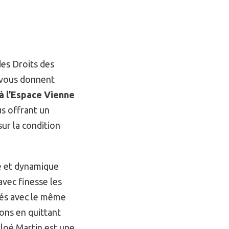
des Droits des
 vous donnent
à l’Espace Vienne
s offrant un
ur la condition
le et dynamique
vec finesse les
chés avec le même
tons en quittant
loé Martin est une