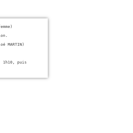
femme)
ion.
loé MARTIN)
: 1h10, puis