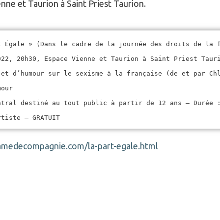
nne et Taurion à Saint Priest Taurion.
t Égale » (Dans le cadre de la journée des droits de la 
022, 20h30, Espace Vienne et Taurion à Saint Priest Taur
 et d’humour sur le sexisme à la française (de et par Ch
mour
âtral destiné au tout public à partir de 12 ans – Durée 
rtiste –
GRATUIT
amedecompagnie.com/la-part-egale.html