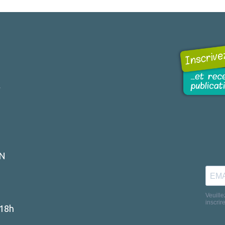
r
ON
-18h