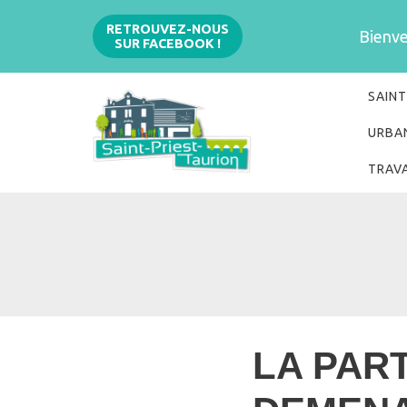
Aller
RETROUVEZ-NOUS
Bienven
SUR FACEBOOK !
au
contenu
SAINT
URBA
TRAV
LA PAR